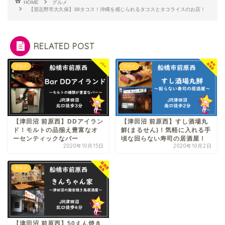
HOME
グルメ
【習志野市大久保】38タコス！沖縄を感じられるタコスとタコライスのお店！
RELATED POST
グルメ
グルメ
【津田沼 前原西】DDアイラン
【津田沼 前原西】すし酒場丸
ド！モルトの品揃え豊富なオ
鮮(まるせん)！気軽に入れる手
ーセンティックなバー
頃な回らない寿司の居酒屋！
2020年10月15日
2020年10月2日
グルメ
【津田沼 前原西】50えん焼き