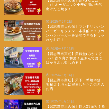
【習志野市大久保】鮹八(たこは
ち)！オーガニック小麦使用の天然
出汁たこ焼き！
2025年9月2日
【習志野市大久保】マンドリンハン
バーガーキッチン！本格的アメリカ
ンハンバーガーを堪能できるおしゃ
れなお店！
2025年8月23日
【習志野市実籾】美鶴堂(みかくど
う)！古き良き和菓子屋さんで夏に
はかき氷も楽しめる！
2025年8月14日
【習志野市実籾】天下一蛸焼本舗
実籾店！地元に密着したたこ焼きの
お店！
2025年8月14日
【習志野市大久保】怪人23面相！商