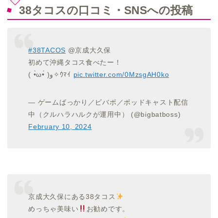
38タコスの口コミ・SNSへの投稿
#38TACOS
@京成大久保
初めて沖縄タコス食べたー！
( •̀ω•́ )و✧ｳﾏｲ
pic.twitter.com/0MzsgAH0ko
— ゲームばっかり／ビバボ／ポッドキャスト配信
中（クルハラハルクが運用中） (@bigbatboss)
February 10, 2024
京成大久保にある38タコス
めっちゃ美味い
お勧めです。