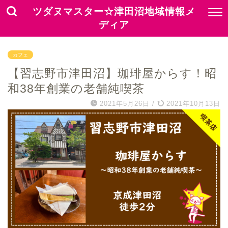
ツダヌマスター☆津田沼地域情報メ
ディア
カフェ
【習志野市津田沼】珈琲屋からす！昭
和38年創業の老舗純喫茶
2021年5月26日
/
2021年10月13日