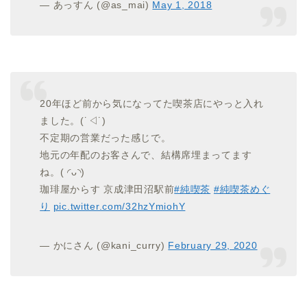
— あっすん (@as_mai)
May 1, 2018
20年ほど前から気になってた喫茶店にやっと入れ
ました。(˙◁˙)
不定期の営業だった感じで。
地元の年配のお客さんで、結構席埋まってます
ね。( ◜ᴗ◝)
珈琲屋からす 京成津田沼駅前
#純喫茶
#純喫茶めぐ
り
pic.twitter.com/32hzYmiohY
— かにさん (@kani_curry)
February 29, 2020