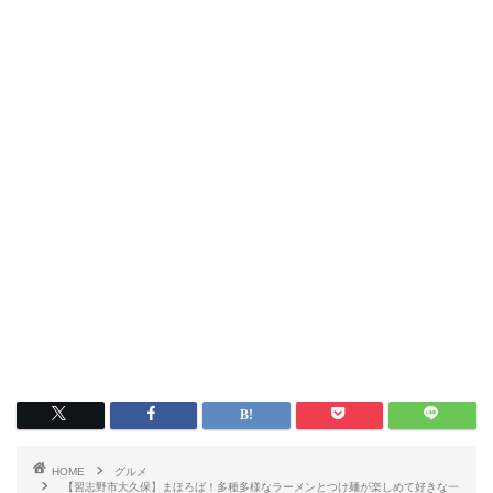
HOME
グルメ
【習志野市大久保】まほろば！多種多様なラーメンとつけ麺が楽しめて好きな一