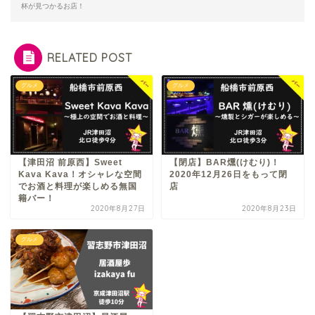
杯が見つかるお店！
RELATED POST
グルメ
グルメ
【津田沼 前原西】Sweet
【閉店】BAR燻(けむり)！
Kava Kava！オシャレな空間
2020年12月26日をもって閉
でお酒と料理が楽しめる無国
店
籍バー！
2020年8月27日
2020年8月23日
グルメ