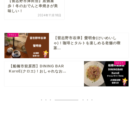
【習志野市津田沼】居酒屋
歩！冬のおでんと串焼きが美
味しい！
2024年11月18日
【習志野市谷津】螢明舎(けいめいし
ゃ)！珈琲とタルトを楽しめる老舗の喫
茶...
【船橋市前原西】DINING BAR
KuroE(クロエ)！おしゃれなお...