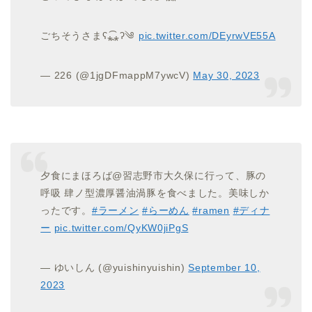
ごちそうさまʕ⁎̯͡⁎ʔ༄
pic.twitter.com/DEyrwVE55A
— 226 (@1jgDFmappM7ywcV)
May 30, 2023
夕食にまほろば@習志野市大久保に行って、豚の
呼吸 肆ノ型濃厚醤油渦豚を食べました。美味しか
ったです。
#ラーメン
#らーめん
#ramen
#ディナ
ー
pic.twitter.com/QyKW0jiPgS
— ゆいしん (@yuishinyuishin)
September 10,
2023