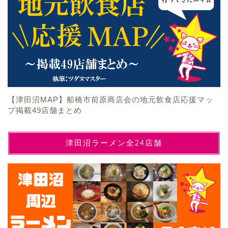
【津田沼MAP】船橋市前原商店会の地元飲食店応援マッ
プ掲載49店舗まとめ
津田沼ラーメン全24店舗