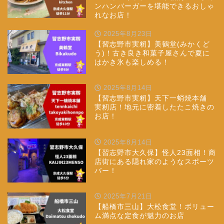
ンハンバーガーを堪能できるおしゃ
れなお店！
2025年8月23日
【習志野市実籾】美鶴堂(みかくど
う)！古き良き和菓子屋さんで夏に
はかき氷も楽しめる！
2025年8月14日
【習志野市実籾】天下一蛸焼本舗
実籾店！地元に密着したたこ焼きの
お店！
2025年8月14日
【習志野市大久保】怪人23面相！商
店街にある隠れ家のようなスポーツ
バー！
2025年7月21日
【船橋市三山】大松食堂！ボリュー
ム満点な定食が魅力のお店