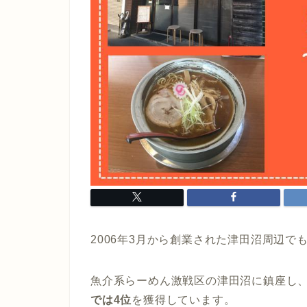
2006年3月から創業された津田沼周辺
魚介系らーめん激戦区の津田沼に鎮座し
では4位
を獲得しています。