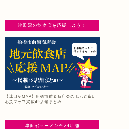
津田沼の飲食店を応援しよう！
【津田沼MAP】船橋市前原商店会の地元飲食店
応援マップ掲載49店舗まとめ
津田沼ラーメン全24店舗