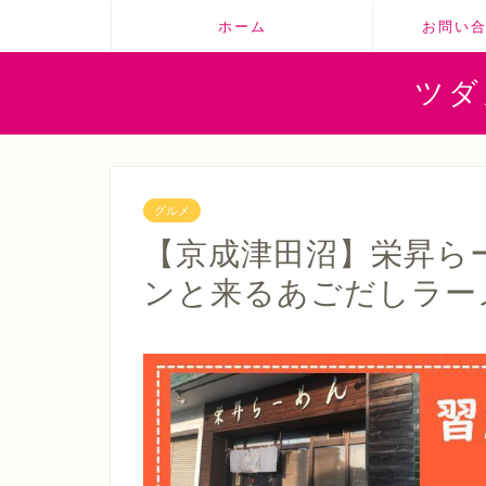
ホーム
お問い
ツダ
グルメ
【京成津田沼】栄昇ら
ンと来るあごだしラー