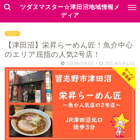
ツダヌマスター☆津田沼地域情報メ
ディア
グルメ
【津田沼】栄昇らーめん匠！魚介中心
のエリア屈指の人気2号店！
2020年8月2日
/
2021年5月12日