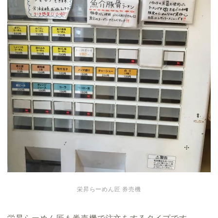
栄昇らーめん匠 券売機