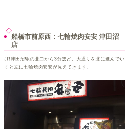
船橋市前原西：七輪焼肉安安 津田沼
店
JR津田沼駅の北口から3分ほど、大通りを北に進んでい
くと左に七輪焼肉安安が見えてきます。