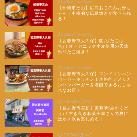
2026年2月16日
【船橋市三山】広島おこのみおかち
ゃん！本格的な広島焼きが食べられ
る！
2025年9月24日
【習志野市大久保】鮹八(たこは
ち)！オーガニック小麦使用の天然
出汁たこ焼き！
2025年9月2日
【習志野市大久保】マンドリンハン
バーガーキッチン！本格的アメリカ
ンハンバーガーを堪能できるおしゃ
れなお店！
2025年8月23日
【習志野市実籾】美鶴堂(みかくど
う)！古き良き和菓子屋さんで夏に
はかき氷も楽しめる！
2025年8月14日