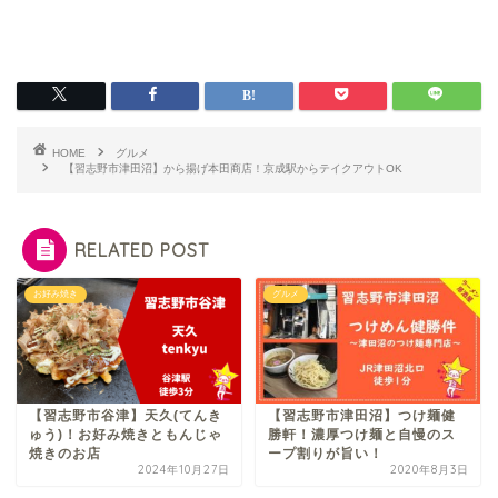
HOME
グルメ
【習志野市津田沼】から揚げ本田商店！京成駅からテイクアウトOK
RELATED POST
お好み焼き
グルメ
【習志野市谷津】天久(てんき
【習志野市津田沼】つけ麺健
ゅう)！お好み焼きともんじゃ
勝軒！濃厚つけ麺と自慢のス
焼きのお店
ープ割りが旨い！
2024年10月27日
2020年8月3日