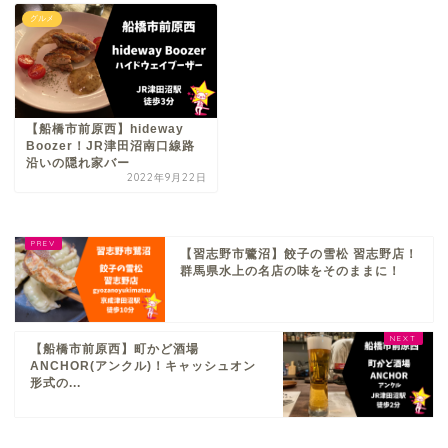
グルメ
【船橋市前原西】hideway
Boozer！JR津田沼南口線路
沿いの隠れ家バー
2022年9月22日
【習志野市鷺沼】餃子の雪松 習志野店！
群馬県水上の名店の味をそのままに！
【船橋市前原西】町かど酒場
ANCHOR(アンクル)！キャッシュオン
形式の...