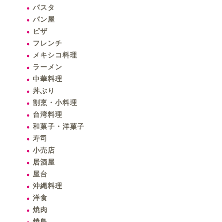
パスタ
パン屋
ピザ
フレンチ
メキシコ料理
ラーメン
中華料理
丼ぶり
割烹・小料理
台湾料理
和菓子・洋菓子
寿司
小売店
居酒屋
屋台
沖縄料理
洋食
焼肉
焼鳥