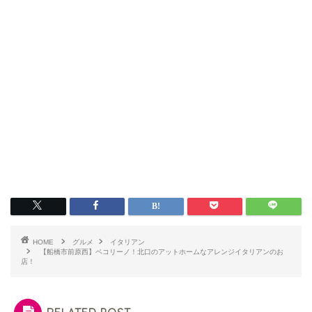
HOME
グルメ
イタリアン
【船橋市前原西】ペコリーノ！北口のアットホームなアレンジイタリアンのお
店！