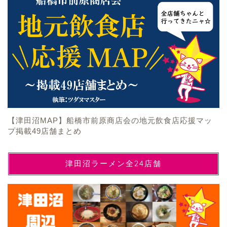
【津田沼MAP】船橋市前原商店会の地元飲食店応援マッ
プ掲載49店舗まとめ
津田沼ラーメン全24店舗