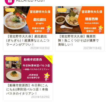
RELATED POST
グルメ
グルメ
【習志野市大久保】戯拉戯拉
【習志野市大久保】麺屋西
(ぎらぎら)！超濃厚なとんこつ
陣！魚こくつけそばが濃厚で
ラーメンがアツい！
美味しい！
2023年10月31日
2023年11月4日
イタリアン
【船橋市前原西】今日和(こん
にちわ)津田沼パルコ店！本格
パスタのイタリアン！
2021年5月29日