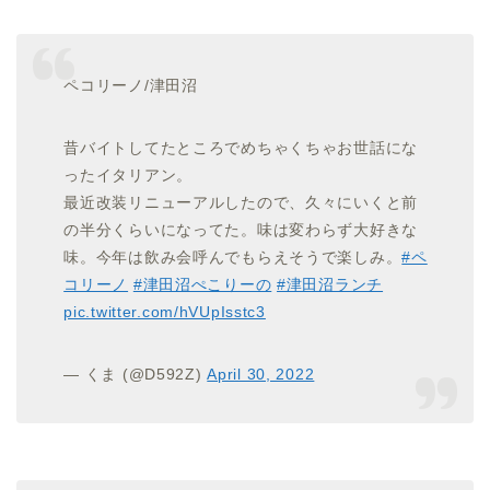
ペコリーノ/津田沼
昔バイトしてたところでめちゃくちゃお世話にな
ったイタリアン。
最近改装リニューアルしたので、久々にいくと前
の半分くらいになってた。味は変わらず大好きな
味。今年は飲み会呼んでもらえそうで楽しみ。
#ペ
コリーノ
#津田沼ぺこりーの
#津田沼ランチ
pic.twitter.com/hVUpIsstc3
— くま (@D592Z)
April 30, 2022