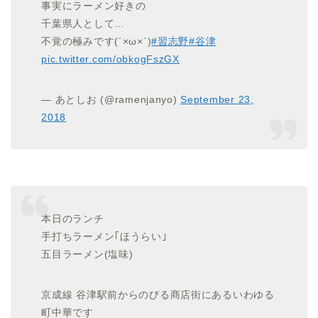
事実にラーメン好きの
千葉県人として…
不覚の極みです(´×ω×`)
#習志野
#谷津
pic.twitter.com/obkogFszGX
— あとしお (@ramenjanyo)
September 23,
2018
本日のランチ
手打ちラーメン｢ほうらい｣
五目ラーメン(塩味)
京成線 谷津駅前からのびる商店街にあるいわゆる
町中華です