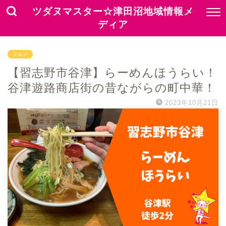
ツダヌマスター☆津田沼地域情報メ
ディア
グルメ
【習志野市谷津】らーめんほうらい！
谷津遊路商店街の昔ながらの町中華！
2023年10月21日