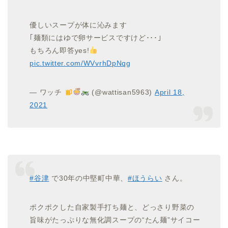
優しいスープが体に沁みます
｢麺類にはゆで卵サービスですけど･･･｣
もちろん即答yes!
pic.twitter.com/WVvrhDpNqg
— ワッチ
(@wattisan5963)
April 18,
2021
#谷津
で30年の中堅町中華、
#ほうらい
さん。
ポクポクした自家製手打ち麺と、どっさり野菜の
旨味がたっぷりな無化調スープの“たん麺”サイコー