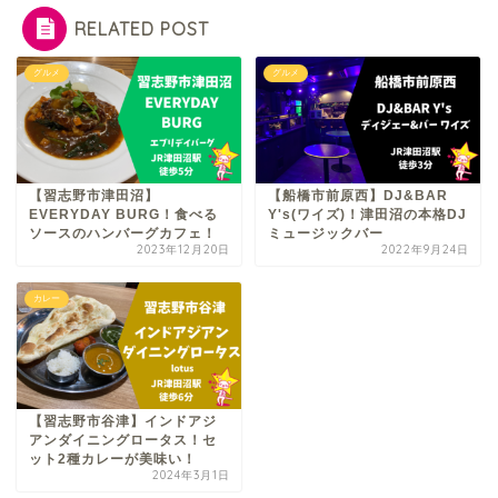
RELATED POST
グルメ
グルメ
【習志野市津田沼】
【船橋市前原西】DJ&BAR
EVERYDAY BURG！食べる
Y's(ワイズ)！津田沼の本格DJ
ソースのハンバーグカフェ！
ミュージックバー
2023年12月20日
2022年9月24日
カレー
【習志野市谷津】インドアジ
アンダイニングロータス！セ
ット2種カレーが美味い！
2024年3月1日