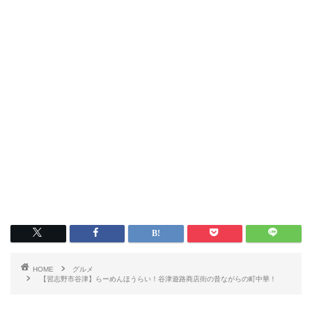
HOME
グルメ
【習志野市谷津】らーめんほうらい！谷津遊路商店街の昔ながらの町中華！