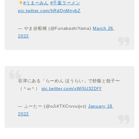
#うまーみん
#千葉ラーメン
pic.twitter.com/hRdQnMnybZ
— やま@船橋 (@FunabashiYama)
March 26,
2022
谷津にある「らーめん ほうらい」で炒飯と餃子〜
（＾ω＾）
pic.twitter.com/xWjSU32DfY
— ふーたー (@oJi4TXCrvvuijvz)
January 18,
2022