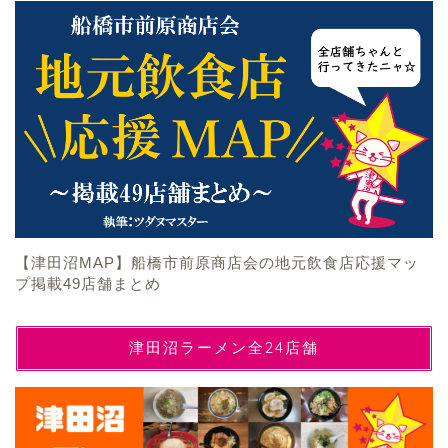
【津田沼MAP】船橋市前原商店会の地元飲食店応援マッ
プ掲載49店舗まとめ
津田沼ラーメン全24店舗