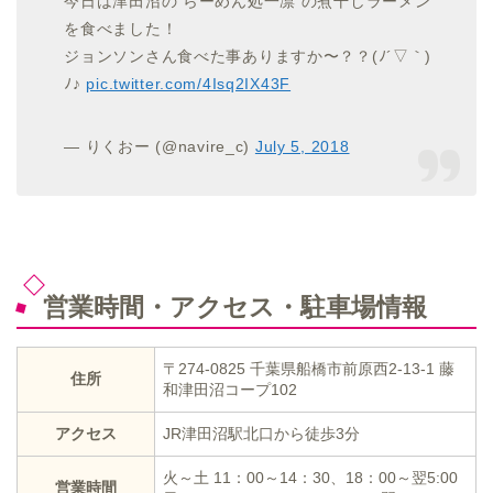
今日は津田沼の らーめん処一凛 の煮干しラーメン
を食べました！
ジョンソンさん食べた事ありますか〜？？(ﾉ´▽｀)
ﾉ♪
pic.twitter.com/4Isq2IX43F
— りくおー (@navire_c)
July 5, 2018
営業時間・アクセス・駐車場情報
〒274-0825
千葉県船橋市前原西2-13-1 藤
住所
和津田沼コープ102
アクセス
JR津田沼駅北口から徒歩3分
火～土 11：00～14：30、18：00～翌5:00
営業時間