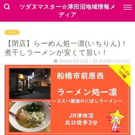
ツダヌマスター☆津田沼地域情報メ
ディア
グルメ
【閉店】らーめん処一凛(いちりん)！
煮干しラーメンが安くて旨い！
2020年8月11日
/
2023年10月16日