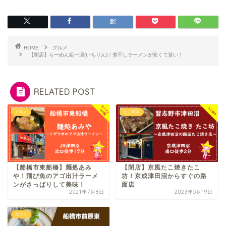
HOME
グルメ
【閉店】らーめん処一凛(いちりん)！煮干しラーメンが安くて旨い！
RELATED POST
グルメ
たこ焼き
【船橋市東船橋】麺処あみ
【閉店】京風たこ焼きたこ
や！飛び魚のアゴ出汁ラーメ
坊！京成津田沼からすぐの路
ンがさっぱりして美味！
面店
2021年7月8日
2023年5月19日
カフェ