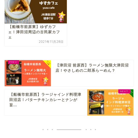
【船橋市前原東】ゆずカフ
ェ！津田沼周辺の古民家カフ
ェ
2021年11月28日
【津田沼 前原西】ラーメン無限大津田沼
店！やさしめの二郎系らーめん？
【船橋市前原西】ラージャインド料理津
田沼店！バターチキンカレーとナンが
旨...