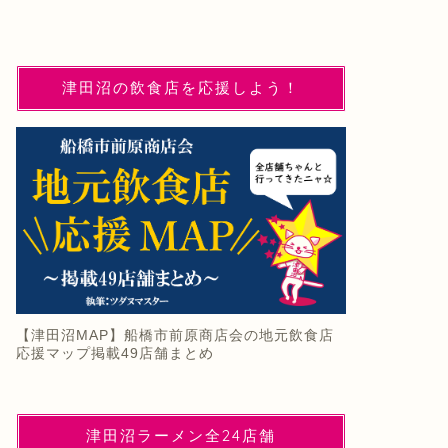
津田沼の飲食店を応援しよう！
【津田沼MAP】船橋市前原商店会の地元飲食店
応援マップ掲載49店舗まとめ
津田沼ラーメン全24店舗